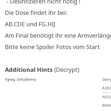
- Desinfizieren nicht nötig !
Die Dose findet ihr bei:
AB.CDE und FG.HIJ
Am Final benötigt ihr eine Armverläng
Bitte keine Spoiler Fotos vom Start
Additional Hints
(
Decrypt
)
Fgneg: Onhzjhemry
Decr
A|B|
-------
N|O
(lett