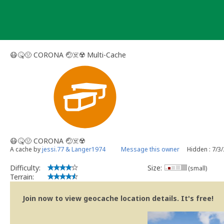
Skip
to
content
😷🤒🤢 CORONA 🤕☠️☢️ Multi-Cache
😷🤒🤢 CORONA 🤕☠️☢️
A cache by
jessi.77 & Langer1974
Message this owner
Hidden : 7/3
Difficulty:
Size:
(small)
Terrain:
Join now to view geocache location details. It's free!