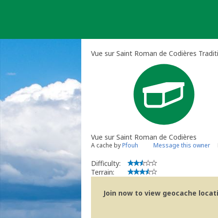
Skip
to
content
Vue sur Saint Roman de Codières Tradit
Vue sur Saint Roman de Codières
A cache by
Pfouh
Message this owner
Difficulty:
Terrain:
Join now to view geocache locatio