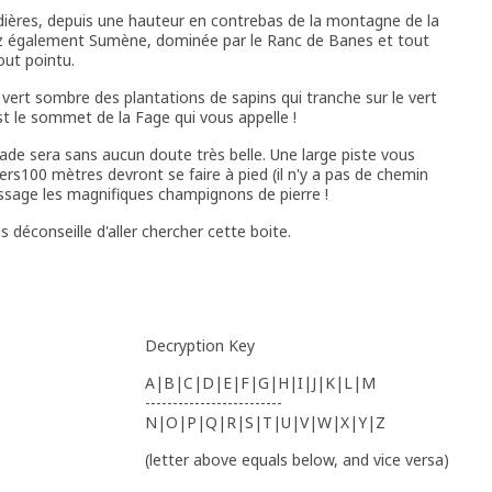
dières, depuis une hauteur en contrebas de la montagne de la
ez également Sumène, dominée par le Ranc de Banes et tout
out pointu.
 vert sombre des plantations de sapins qui tranche sur le vert
est le sommet de la Fage qui vous appelle !
ade sera sans aucun doute très belle. Une large piste vous
ers100 mètres devront se faire à pied (il n'y a pas de chemin
ssage les magnifiques champignons de pierre !
s déconseille d'aller chercher cette boite.
Decryption Key
A|B|C|D|E|F|G|H|I|J|K|L|M
-------------------------
N|O|P|Q|R|S|T|U|V|W|X|Y|Z
(letter above equals below, and vice versa)