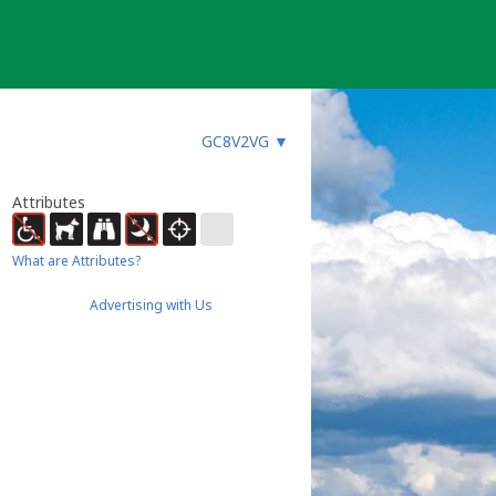
GC8V2VG
▼
Attributes
What are Attributes?
Advertising with Us