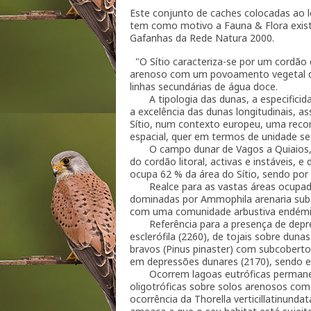
Este conjunto de caches colocadas ao lo
tem como motivo a Fauna & Flora existe
Gafanhas da Rede Natura 2000.
"O Sítio caracteriza-se por um cordão 
arenoso com um povoamento vegetal de
linhas secundárias de água doce.
A tipologia das dunas, a especificida
a excelência das dunas longitudinais, 
Sítio, num contexto europeu, uma rec
espacial, quer em termos de unidade se
O campo dunar de Vagos a Quiaios, que
do cordão litoral, activas e instáveis,
ocupa 62 % da área do Sítio, sendo por 
Realce para as vastas áreas ocupadas
dominadas por Ammophila arenaria subsp
com uma comunidade arbustiva endémica,
Referência para a presença de depres
esclerófila (2260), de tojais sobre duna
bravos (Pinus pinaster) com subcoberto
em depressões dunares (2170), sendo es
Ocorrem lagoas eutróficas permanen
oligotróficas sobre solos arenosos com 
ocorrência da Thorella verticillatinund