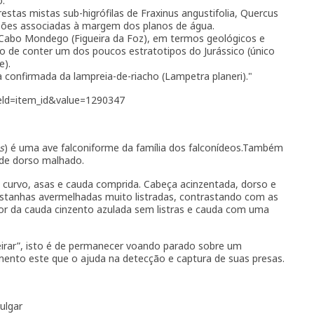
o.
stas mistas sub-higrófilas de Fraxinus angustifolia, Quercus
sões associadas à margem dos planos de água.
abo Mondego (Figueira da Foz), em termos geológicos e
o de conter um dos poucos estratotipos do Jurássico (único
e).
onfirmada da lampreia-de-riacho (Lampetra planeri)."
field=item_id&value=1290347
s
) é uma ave falconiforme da família dos falconídeos.Também
 de dorso malhado.
 curvo, asas e cauda comprida. Cabeça acinzentada, dorso e
astanhas avermelhadas muito listradas, contrastando com as
or da cauda cinzento azulada sem listras e cauda com uma
eirar”, isto é de permanecer voando parado sobre um
nto este que o ajuda na detecção e captura de suas presas.
vulgar