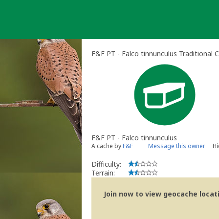
Skip
to
content
F&F PT - Falco tinnunculus Traditional 
F&F PT - Falco tinnunculus
A cache by
F&F
Message this owner
Hi
Difficulty:
Terrain:
Join now to view geocache locatio