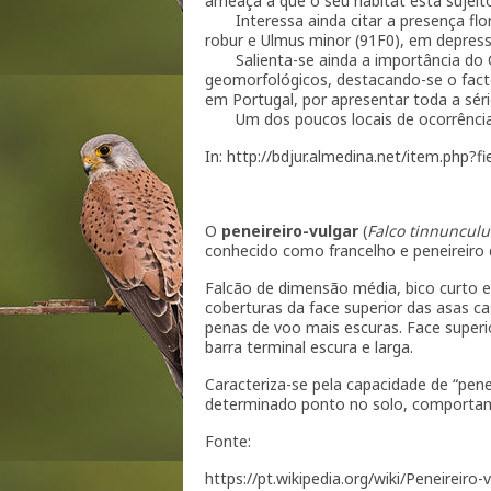
ameaça a que o seu habitat está sujeit
Interessa ainda citar a presença flore
robur e Ulmus minor (91F0), em depres
Salienta-se ainda a importância do C
geomorfológicos, destacando-se o fact
em Portugal, por apresentar toda a séri
Um dos poucos locais de ocorrência c
In: http://bdjur.almedina.net/item.php?
O
peneireiro-vulgar
(
Falco tinnunculu
conhecido como francelho e peneireiro
Falcão de dimensão média, bico curto e
coberturas da face superior das asas c
penas de voo mais escuras. Face superi
barra terminal escura e larga.
Caracteriza-se pela capacidade de “pen
determinado ponto no solo, comportame
Fonte:
https://pt.wikipedia.org/wiki/Peneireiro-