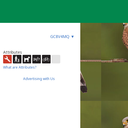
GC8V4MQ
▼
Attributes
What are Attributes?
Advertising with Us