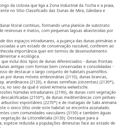
ngo da ciclovia que liga a Zona Industrial da Tocha e a praia,
nte no Sítio Classificado das Dunas de Mira, Gândara e
dunar litoral contínuo, formando uma planície de substrato
 resinosas e matos, com pequenas lagoas abastecidas por
de dos espaços intradunares, a pujança das dunas primárias e
associadas a um estado de conservação razoável, conferem ao
onhecida importância quer em termos de desenvolvimento
dimentar e ecológica.
 inclui dois tipos de dunas diferenciados - dunas frontais
 e dunas antigas com formas bem conservadas e consolidadas -
isso de destacar o largo conjunto de habitats psamófilos.
 por dunas móveis embrionárias (2110), dunas brancas,
. arundinacea (2120), e dunas semifixas (cinzentas) (2130*),
 no seio da qual é visível Armeria welwitschii.
sões húmidas intradunares (2190), de dunas com vegetação
s descalcificadas (2150*), de dunas mediterrânicas com pinhais-
 arbustivo espontâneo (2270*) e de matagais de Salix arenaria
te o único Sítio onde este habitat se encontra assinalado.
tes com comunidades vasculares (3150) e também águas
vegetação da Littorelletalia (3130). Destaque para a
ata, espécie reduzida a populações diminutas face ao estado de