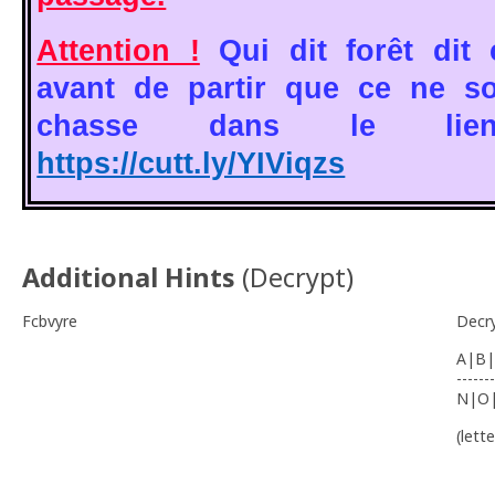
Attention !
Qui dit forêt dit
avant de partir que ce ne s
chasse dans le lien
https://cutt.ly/YIViqzs
Additional Hints
(
Decrypt
)
Fcbvyre
Decr
A|B|
-------
N|O
(lett