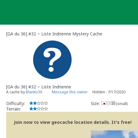
Skip
to
content
[GA du 36] #32 ~ Liste Indrienne Mystery Cache
[GA du 36] #32 ~ Liste Indrienne
A cache by
Blanko36
Message this owner
Hidden : 7/17/2020
Difficulty:
Size:
(small)
Terrain:
Join now to view geocache location details. It's free!