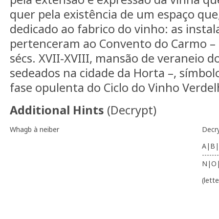
quer pela existência de um espaço que,
dedicado ao fabrico do vinho: as instal
pertenceram ao Convento do Carmo – 
sécs. XVII-XVIII, mansão de veraneio d
sedeados na cidade da Horta –, símbol
fase opulenta do Ciclo do Vinho Verdelh
Additional Hints
(
Decrypt
)
Whagb à neiber
Decr
A|B|
-------
N|O
(lett