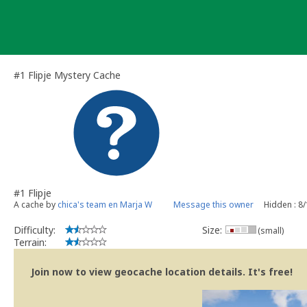
Skip
to
content
#1 Flipje Mystery Cache
#1 Flipje
A cache by
chica's team en Marja W
Message this owner
Hidden : 8
Difficulty:
Size:
(small)
Terrain:
Join now to view geocache location details. It's free!