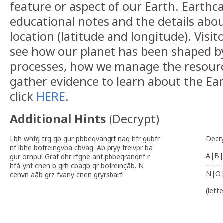
feature or aspect of our Earth. Earthca
educational notes and the details abou
location (latitude and longitude). Visi
see how our planet has been shaped by
processes, how we manage the resourc
gather evidence to learn about the Ear
click
HERE
.
Additional Hints
(
Decrypt
)
Lbh whfg trg gb gur pbbeqvangrf naq hfr gubfr
Decr
nf lbhe bofreingvba cbvag. Ab pryy freivpr ba
A|B|
gur ornpu! Graf dhr rfgne anf pbbeqranqnf r
-------
hfá-ynf cnen b grh cbagb qr bofreinçãb. N
N|O
cenvn aãb grz fvany cnen gryrsbarf!
(lett