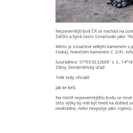
Nejsevernější bod ČR se nachází na úze
Děčín) a bývá často označován jako “No
Místo je označené velkým kamenem s pa
česká), hraničním kamenem č. 2/41, in
Souřadnice: 51°03′20.52669″ s. š., 14°18′
Zdroj: Zeměměřický úřad
Tolik tedy oficialit.
Jak ke keši:
Na místě nejsevernějšího bodu se nově n
této výšky by měl být hned na dohled o
neukradne, nebo nevyužije jako topivo).