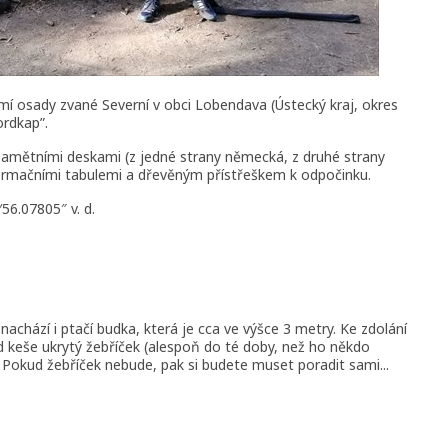
mí osady zvané Severní v obci Lobendava (Ústecký kraj, okres
rdkap”.
mětními deskami (z jedné strany německá, z druhé strany
formačními tabulemi a dřevěným přístřeškem k odpočinku.
56.07805″ v. d.
achází i ptačí budka, která je cca ve výšce 3 metry. Ke zdolání
d keše ukrytý žebříček (alespoň do té doby, než ho někdo
 Pokud žebříček nebude, pak si budete muset poradit sami...