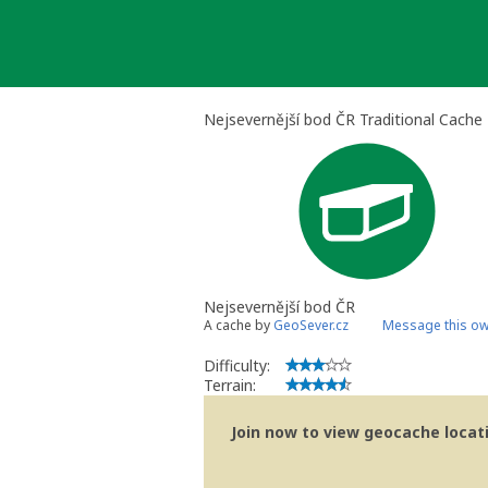
Skip
to
content
Nejsevernější bod ČR Traditional Cache
Nejsevernější bod ČR
A cache by
GeoSever.cz
Message this o
Difficulty:
Terrain:
Join now to view geocache locatio