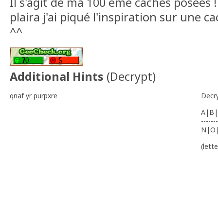
Il s'agit de ma 100 ème caches posées ! 
plaira j'ai piqué l'inspiration sur une 
^^
Additional Hints
(
Decrypt
)
qnaf yr purpxre
Decr
A|B|
-------
N|O
(lett