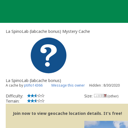
Skip
to
content
La SpinoLab (labcache bonus) Mystery Cache
La SpinoLab (labcache bonus)
A cache by
ptiflo14366
Message this owner
Hidden : 8/30/2020
Difficulty:
Size:
(other)
Terrain:
Join now to view geocache location details. It's free!