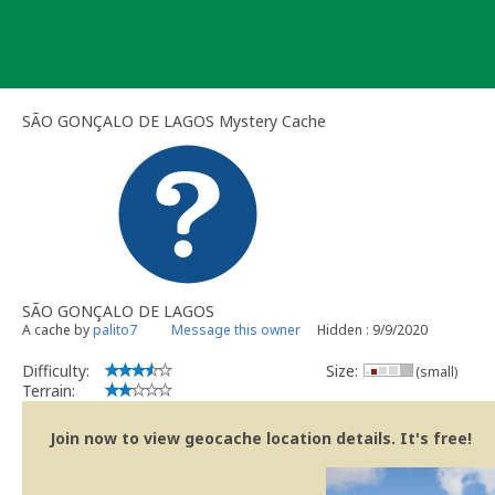
Skip
to
content
SÃO GONÇALO DE LAGOS Mystery Cache
SÃO GONÇALO DE LAGOS
A cache by
palito7
Message this owner
Hidden : 9/9/2020
Difficulty:
Size:
(small)
Terrain:
Join now to view geocache location details. It's free!