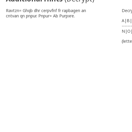
Ravtzn= Ghqb dhr cerpvfnf fr rapbagen an
Decr
cntvan qn pnpur. Pnpur= Ab Purpxre.
A|B|
-------
N|O
(lett