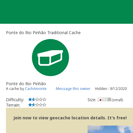
Skip
to
content
Ponte do Rio Pinhão Traditional Cache
Ponte do Rio Pinhão
A cache by
CachAmonte
Message this owner
Hidden : 9/12/2020
Difficulty:
Size:
(small)
Terrain:
Join now to view geocache location details. It's free!