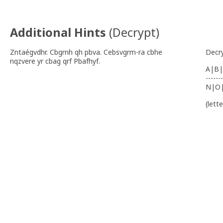
Additional Hints
(
Decrypt
)
Zntaégvdhr. Cbgrnh qh pbva. Cebsvgrm-ra cbhe
Decr
nqzvere yr cbag qrf Pbafhyf.
A|B|
-------
N|O
(lett