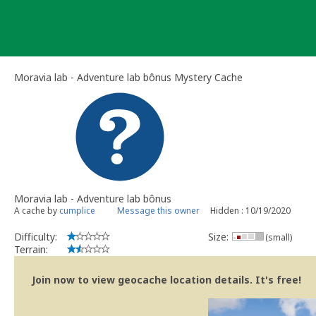
Skip
to
content
Moravia lab - Adventure lab bônus Mystery Cache
Moravia lab - Adventure lab bônus
A cache by
cumplice
Message this owner
Hidden : 10/19/2020
Difficulty:
Size:
(small)
Terrain:
Join now to view geocache location details. It's free!