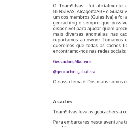
O TeamSilvas foi oficialmente c
BENSIVAS, AlcagoitaABF e Guiasilv
um dos membros (Guiasilva) e foi 
geocaching e sempre que possíve
disponível para ajudar quem prec
mais diversas anomalias nas ca
reportamos ao owner. Tomamos e
queremos que todas as caches f
encontramo-nos nas redes sociais:
GeocachingAlbufeira
@geocaching_albufeira
O nosso lema é: Dos maus somos os
A cache:
TeamSilvas leva os geocachers a c
Para embarcares nesta aventura t