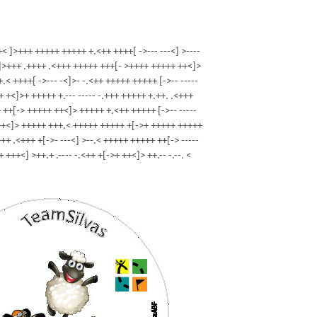
< ]>+++ +++++ +++++ +.<++ ++++[ ->--- ---<] >----
< ]>+++ .++++ .<+++ +++++ +++[- >++++ +++++ ++<]>
< ++++[ ->--- -<]>- -.<++ +++++ +++++ [->-- -----
+ +<]>+ +++++ +.--- ----- -.+++ +++++ +.++. .<+++
+ ++[-> +++++ ++<]> +++++ +.<++ +++++ [->-- -----
 ++<]> +++++ +++.< +++++ +++++ +[->+ +++++ +++++
+ .<+++ +[->- ---<] >--.< +++++ +++++ ++[-> -----
+ +++<] >++.+ .---- -.<++ +[->+ ++<]> ++.-- -.--. <