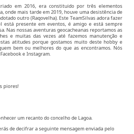
riado em 2016, era constituido por três elementos
a, onde mais tarde em 2019, houve uma desistência de
adotado outro (Raqovelha). Este TeamSilvas adora fazer
l está presente em eventos, é amigo e está sempre
isa. Nas nossas aventuras geocacheanas reportamos as
ches e muitas das vezes até fazemos manutenção e
stas atitudes porque gostamos muito deste hobby e
iquem bem ou melhores do que as encontramos. Nós
 Facebook e Instagram.
 piores!
onhecer um recanto do concelho de Lagoa.
erás de decifrar a seguinte mensagem enviada pelo