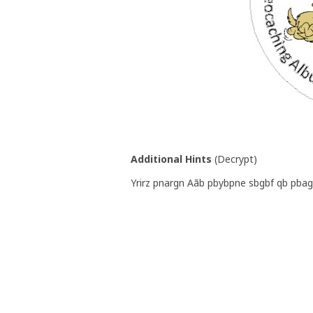
Additional Hints
(
Decrypt
)
Yrirz pnargn Aãb pbybpne sbgbf qb pba