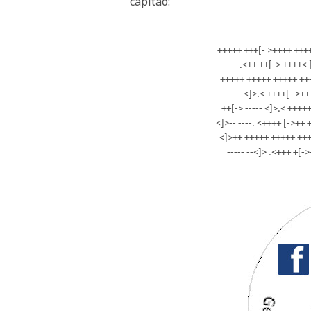
capitão:
+++++ +++[- >++++ ++++
----- -.<++ ++[-> ++++
+++++ +++++ +++++ +++.
----- <]>.< ++++[ ->++
++[-> ----- <]>.< ++++
<]>-- ----. <++++ [->++
<]>++ +++++ +++++ ++++
----- --<]> .<+++ +[->