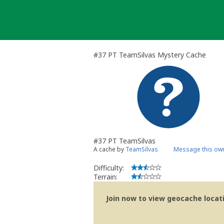
Skip
to
content
#37 PT TeamSilvas Mystery Cache
#37 PT TeamSilvas
A cache by
TeamSilvas
Message this ow
Difficulty:
Terrain:
Join now to view geocache locatio