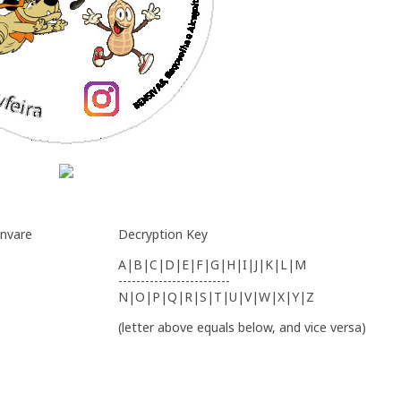
gnvare
Decryption Key
A|B|C|D|E|F|G|H|I|J|K|L|M
-------------------------
N|O|P|Q|R|S|T|U|V|W|X|Y|Z
(letter above equals below, and vice versa)