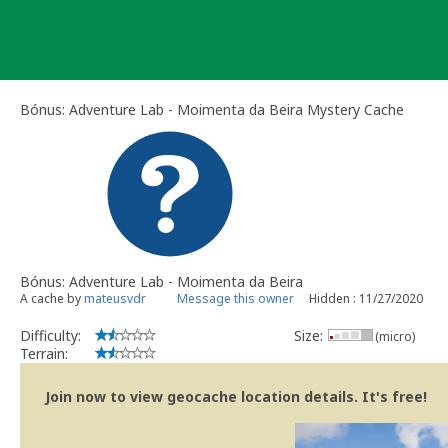
Skip
to
content
Bónus: Adventure Lab - Moimenta da Beira Mystery Cache
Bónus: Adventure Lab - Moimenta da Beira
A cache by
mateusvdr
Message this owner
Hidden : 11/27/2020
Difficulty:
Size:
(micro)
Terrain:
Join now to view geocache location details. It's free!