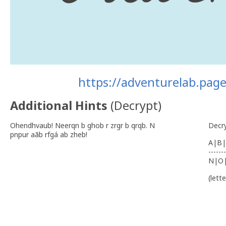
https://adventurelab.page
Additional Hints
(
Decrypt
)
Ohendhvaub! Neerqn b ghob r zrgr b qrqb. N
Decr
pnpur aãb rfgá ab zheb!
A|B|
-------
N|O
(lett