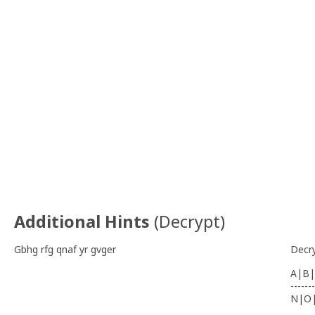
Additional Hints
(
Decrypt
)
Gbhg rfg qnaf yr gvger
Decr
A|B|
-------
N|O