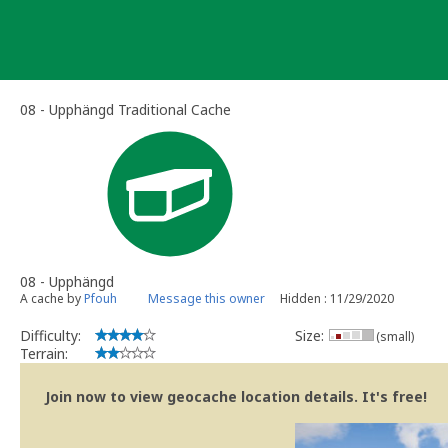
Skip
to
content
08 - Upphängd Traditional Cache
08 - Upphängd
A cache by
Pfouh
Message this owner
Hidden : 11/29/2020
Difficulty:
Size:
(small)
Terrain:
Join now to view geocache location details. It's free!