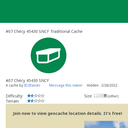
Skip
to
content
#07 Chécy 45430 SNCF Traditional Cache
#07 Chécy 45430 SNCF
A cache by
ID2Rando
Message this owner
Hidden : 2/28/2022
Difficulty:
Size:
(other)
Terrain:
Join now to view geocache location details. It's free!