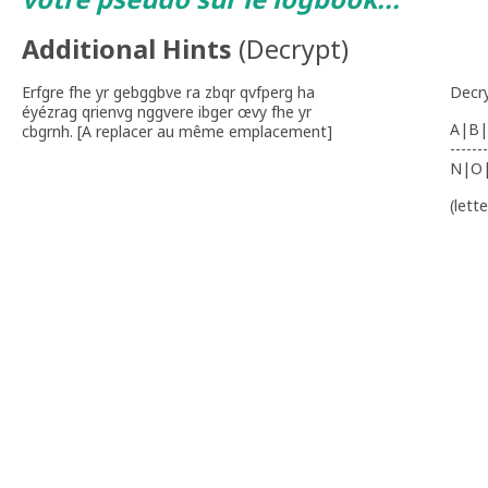
Additional Hints
(
Decrypt
)
Erfgre fhe yr gebggbve ra zbqr qvfperg ha
Decr
éyézrag qrienvg nggvere ibger œvy fhe yr
A|B|
cbgrnh. [A replacer au même emplacement]
-------
N|O
(lett