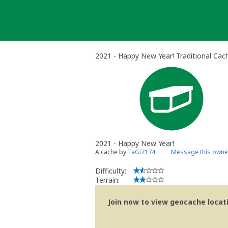
Skip
to
content
2021 - Happy New Year! Traditional Cac
2021 - Happy New Year!
A cache by
TaGi7174
Message this owne
Difficulty:
Terrain:
Join now to view geocache locatio