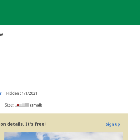
he
r
Hidden : 1/1/2021
Size:
(small)
n details. It's free!
Sign up