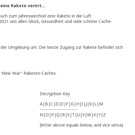
eine Rakete verirrt...
Euch zum Jahreswechsel eine Rakete in die Luft
 2021 uns allen Glück, Gesundheit und viele schöne Cache-
der Umgebung um. Der beste Zugang zur Rakete befindet sich
py New Year"-Raketen-Caches.
Decryption Key
A|B|C|D|E|F|G|H|I|J|K|L|M
-------------------------
N|O|P|Q|R|S|T|U|V|W|X|Y|Z
(letter above equals below, and vice versa)