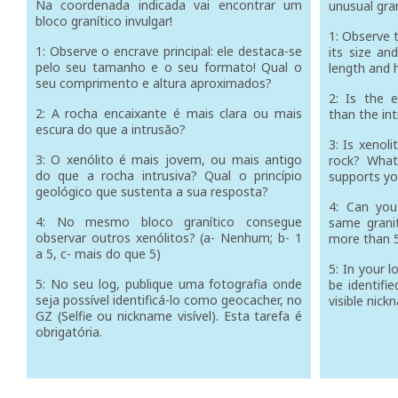
Na coordenada indicada vai encontrar um
unusual gran
bloco granítico invulgar!
1: Observe 
1: Observe o encrave principal: ele destaca-se
its size an
pelo seu tamanho e o seu formato! Qual o
length and 
seu comprimento e altura aproximados?
2: Is the 
2: A rocha encaixante é mais clara ou mais
than the in
escura do que a intrusão?
3: Is xenoli
3: O xenólito é mais jovem, ou mais antigo
rock? What 
do que a rocha intrusiva? Qual o princípio
supports y
geológico que sustenta a sua resposta?
4: Can you
4: No mesmo bloco granítico consegue
same granit
observar outros xenólitos? (a- Nenhum; b- 1
more than 
a 5, c- mais do que 5)
5: In your 
5: No seu log, publique uma fotografia onde
be identifi
seja possível identificá-lo como geocacher, no
visible nick
GZ (Selfie ou nickname visível). Esta tarefa é
obrigatória.