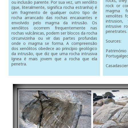
rocks, they
ou inclusão parente. Por sua vez, um xenólito
rock or c
(que, literalmente, significa rocha estranha) é
magma fo
um fragmento de qualquer outro tipo de
xenolites f
rocha arrancado das rochas encaixantes e
intrusion
envolvido pelo magma da intrusão. Os
intrusive 
xenólitos ocorrem frequentemente nas
penetrates.
rochas vulcânicas, podem ser blocos da rocha
circunvizinha ou vir das partes profundas
Sources:
onde o magma se forma. A compreensão
dos xenólitos obedece ao princípio geológico
Património 
da intrusão, que diz que uma rocha intrusiva
Portugalgeo
ígnea é mais jovem que a rocha que ela
penetra.
Casadascien