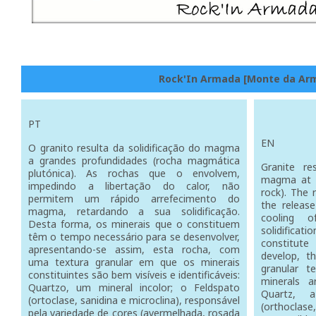
Rock'In Armada [Monte da Ar
PT
EN
O granito resulta da solidificação do magma
a grandes profundidades (rocha magmática
Granite re
plutónica). As rochas que o envolvem,
magma at g
impedindo a libertação do calor, não
rock). The 
permitem um rápido arrefecimento do
the releas
magma, retardando a sua solidificação.
cooling 
Desta forma, os minerais que o constituem
solidificat
têm o tempo necessário para se desenvolver,
constitute
apresentando-se assim, esta rocha, com
develop, t
uma textura granular em que os minerais
granular t
constituintes são bem visíveis e identificáveis:
minerals ar
Quartzo, um mineral incolor; o Feldspato
Quartz, a
(ortoclase, sanidina e microclina), responsável
(orthocla
pela variedade de cores (avermelhada, rosada