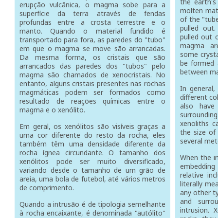
the earth'
erupção vulcânica, o magma sobe para a
molten mate
superfície da terra através de fendas
of the "tu
profundas entre a crosta terrestre e o
pulled out.
manto. Quando o material fundido é
pulled out 
transportado para fora, as paredes do "tubo"
magma are 
em que o magma se move são arrancadas.
some crysta
Da mesma forma, os cristais que são
be formed a
arrancados das paredes dos "tubos" pelo
between ma
magma são chamados de xenocristais. No
entanto, alguns cristais presentes nas rochas
In general,
magmáticas podem ser formados como
different co
resultado de reações químicas entre o
also have
magma e o xenólito.
surroundin
xenoliths c
Em geral, os xenólitos são visíveis graças a
the size of
uma cor diferente do resto da rocha, eles
several mete
também têm uma densidade diferente da
rocha ígnea circundante. O tamanho dos
When the in
xenólitos pode ser muito diversificado,
embedding 
variando desde o tamanho de um grão de
relative in
areia, uma bola de futebol, até vários metros
literally m
de comprimento.
any other t
and surr
Quando a intrusão é de tipologia semelhante
intrusion. 
à rocha encaixante, é denominada "autólito"