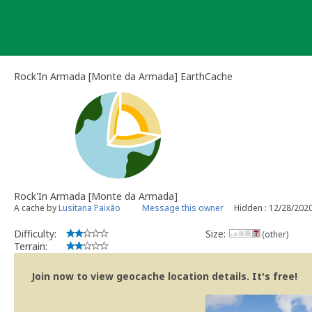
Skip
to
content
Rock'In Armada [Monte da Armada] EarthCache
Rock'In Armada [Monte da Armada]
A cache by
Lusitana Paixão
Message this owner
Hidden : 12/28/202
Difficulty:
Size:
(other)
Terrain:
Join now to view geocache location details. It's free!