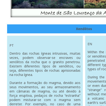
Xenólitos
EN
PT
Within the 
Dentro das rochas ígneas intrusivas, muitas
or xenolite
vezes, podem observar-se encraves ou
penetrated
xenólitos da rocha que o granito penetrou.
different ty
Existem diferentes tipos de xenólitos, ou
types of roc
seja, diferentes tipos de rochas aprisionadas
na rocha ígnea.
During the
movements,
Durante a formação do magma, devido aos
or even due
seus movimentos, ao seu armazenamento
“strange”
em câmaras de magma, ou até devido à
without mel
força eruptiva, pedaços de rocha “estranha”
a volcanic
podem misturar-se com o magma sem
earth's sur
derreter. Por exemplo, no caso de uma