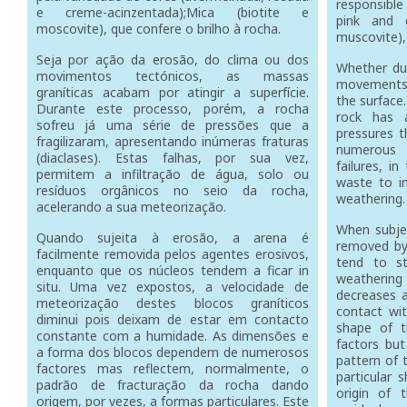
responsible 
e creme-acinzentada);Mica (biotite e
pink and g
moscovite), que confere o brilho à rocha.
muscovite),
Seja por ação da erosão, do clima ou dos
Whether due
movimentos tectónicos, as massas
movements,
graníticas acabam por atingir a superfície.
the surface
Durante este processo, porém, a rocha
rock has 
sofreu já uma série de pressões que a
pressures t
fragilizaram, apresentando inúmeras fraturas
numerous 
(diaclases). Estas falhas, por sua vez,
failures, in
permitem a infiltração de água, solo ou
waste to in
resíduos orgânicos no seio da rocha,
weathering
acelerando a sua meteorização.
When subjec
Quando sujeita à erosão, a arena é
removed by 
facilmente removida pelos agentes erosivos,
tend to st
enquanto que os núcleos tendem a ficar in
weathering
situ. Uma vez expostos, a velocidade de
decreases a
meteorização destes blocos graníticos
contact wi
diminui pois deixam de estar em contacto
shape of 
constante com a humidade. As dimensões e
factors but
a forma dos blocos dependem de numerosos
pattern of 
factores mas reflectem, normalmente, o
particular 
padrão de fracturação da rocha dando
origin of 
origem, por vezes, a formas particulares. Este