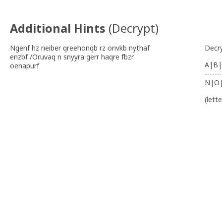
Additional Hints
(
Decrypt
)
Ngenf hz neiber qreehonqb rz onvkb nythaf
Decr
enzbf /Oruvaq n snyyra gerr haqre fbzr
A|B|
oenapurf
-------
N|O
(lett