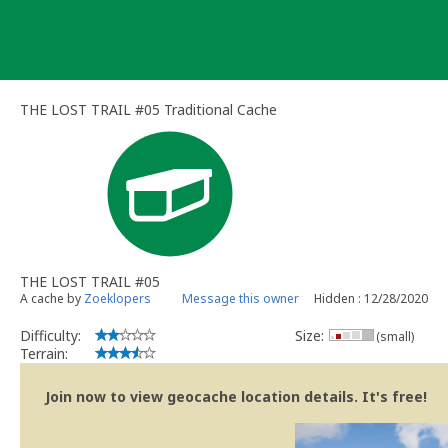
Skip
to
content
THE LOST TRAIL #05 Traditional Cache
THE LOST TRAIL #05
A cache by
Zoeklopers
Message this owner
Hidden : 12/28/2020
Difficulty:
Size:
(small)
Terrain:
Join now to view geocache location details. It's free!