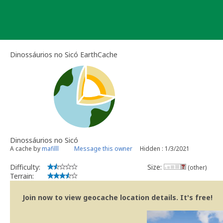
Skip
to
content
Dinossáurios no Sicó EarthCache
Dinossáurios no Sicó
A cache by
mafilll
Message this owner
Hidden : 1/3/2021
Difficulty:
Size:
(other)
Terrain:
Join now to view geocache location details. It's free!