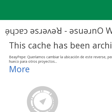
Skip
to
content
ǝ̗ɥɔɐɔ ǝsɹǝʌǝꓤ - ǝsuǝɹnO 
This cache has been archi
BeayPepe: Queríamos cambiar la ubicación de este reverse, pe
hueco para otros proyectos...
More