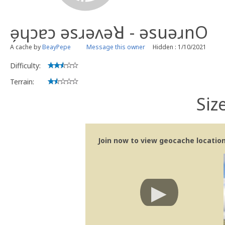
ǝ̗ɥɔɐɔ ǝsɹǝʌǝꓤ - ǝsuǝɹnO
A cache by
BeayPepe
Message this owner
Hidden : 1/10/2021
Difficulty:
Terrain:
Siz
Join now to view geocache location 