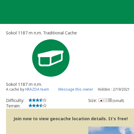
Skip
to
content
Sokol 1187 m n.m. Traditional Cache
Sokol 1187 m n.m.
A cache by
HRAZDA team
Message this owner
Hidden : 2/19/2021
Difficulty:
Size:
(small)
Terrain:
Join now to view geocache location details. It's free!