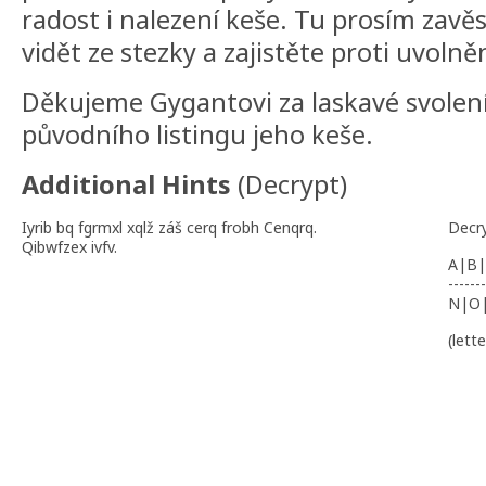
radost i nalezení keše. Tu prosím zavěs
vidět ze stezky a zajistěte proti uvolněn
Děkujeme Gygantovi za laskavé svolení
původního listingu jeho keše.
Additional Hints
(
Decrypt
)
Iyrib bq fgrmxl xqlž záš cerq frobh Cenqrq.
Decr
Qibwfzex ivfv.
A|B|
-------
N|O
(lett