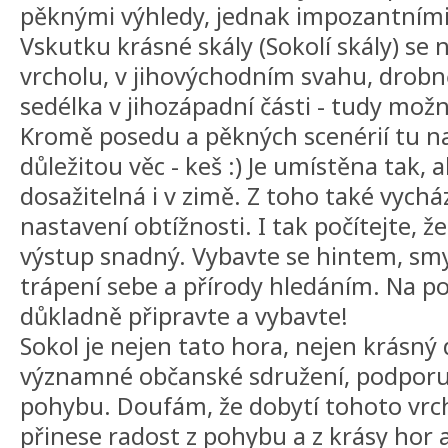
pěknými výhledy, jednak impozantními
Vskutku krásné skály (Sokolí skály) se
vrcholu, v jihovýchodním svahu, drobně
sedélka v jihozápadní části - tudy možn
Kromě posedu a pěkných scenérií tu na
důležitou věc - keš :) Je umístěna tak,
dosažitelná i v zimě. Z toho také vych
nastavení obtížnosti. I tak počítejte, 
výstup snadný. Vybavte se hintem, sm
trápení sebe a přírody hledáním. Na p
důkladně připravte a vybavte!
Sokol je nejen tato hora, nejen krásný 
významné občanské sdružení, podporují
pohybu. Doufám, že dobytí tohoto vr
přinese radost z pohybu a z krásy hor 