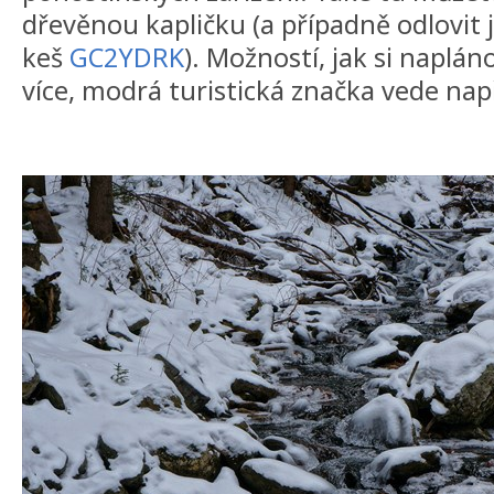
dřevěnou kapličku (a případně odlovit 
keš
GC2YDRK
). Možností, jak si napláno
více, modrá turistická značka vede nap