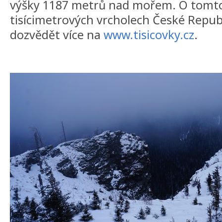
výšky 1187 metrů nad mořem. O tomto 
tisícimetrových vrcholech České Repub
dozvědět více na
www.tisicovky.cz
.