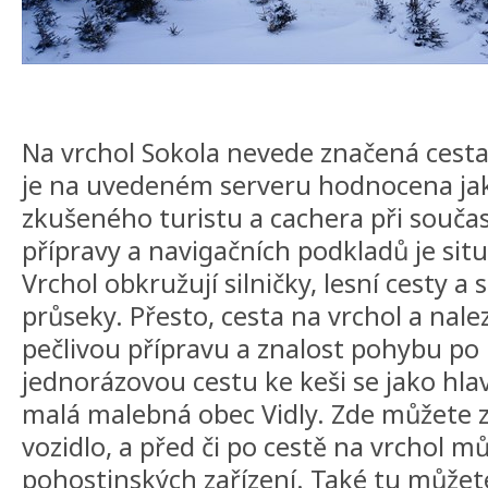
Na vrchol Sokola nevede značená cesta
je na uvedeném serveru hodnocena jak
zkušeného turistu a cachera při souč
přípravy a navigačních podkladů je sit
Vrchol obkružují silničky, lesní cesty a
průseky. Přesto, cesta na vrchol a nale
pečlivou přípravu a znalost pohybu po
jednorázovou cestu ke keši se jako hlav
malá malebná obec Vidly. Zde můžete 
vozidlo, a před či po cestě na vrchol m
pohostinských zařízení. Také tu můžet