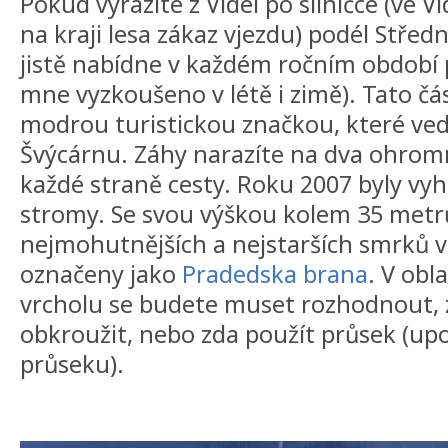
Pokud vyrazíte z Videl po silničce (ve V
na kraji lesa zákaz vjezdu) podél Střed
jistě nabídne v každém ročním období 
mne vyzkoušeno v létě i zimě). Tato čás
modrou turistickou značkou, které v
Švýcárnu. Záhy narazíte na dva ohromn
každé straně cesty. Roku 2007 byly v
stromy. Se svou výškou kolem 35 metrů
nejmohutnějších a nejstarších smrků v 
označeny jako
Pradedska brana
. V obl
vrcholu se budete muset rozhodnout, z
obkroužit, nebo zda použít průsek (up
průseku).