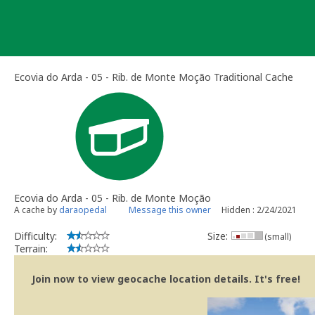
Skip
to
content
Ecovia do Arda - 05 - Rib. de Monte Moção Traditional Cache
Ecovia do Arda - 05 - Rib. de Monte Moção
A cache by
daraopedal
Message this owner
Hidden : 2/24/2021
Difficulty:
Size:
(small)
Terrain:
Join now to view geocache location details. It's free!