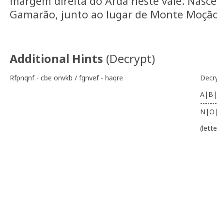
margem direita do Arda neste vale. Nasce
Gamarão, junto ao lugar de Monte Moção
Additional Hints
(
Decrypt
)
Rfpnqnf - cbe onvkb / fgnvef - haqre
Decr
A|B|
-------
N|O
(lett