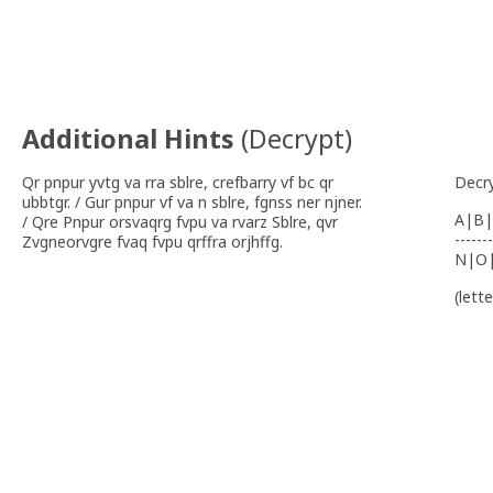
Additional Hints
(
Decrypt
)
Qr pnpur yvtg va rra sblre, crefbarry vf bc qr
Decr
ubbtgr. / Gur pnpur vf va n sblre, fgnss ner njner.
A|B|
/ Qre Pnpur orsvaqrg fvpu va rvarz Sblre, qvr
-------
Zvgneorvgre fvaq fvpu qrffra orjhffg.
N|O
(lett