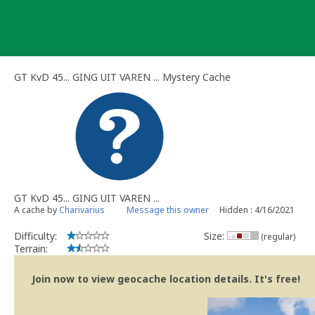
Skip
to
content
GT KvD 45... GING UIT VAREN ... Mystery Cache
GT KvD 45... GING UIT VAREN ...
A cache by
Charivarius
Message this owner
Hidden : 4/16/2021
Difficulty:
Size:
(regular)
Terrain:
Join now to view geocache location details. It's free!