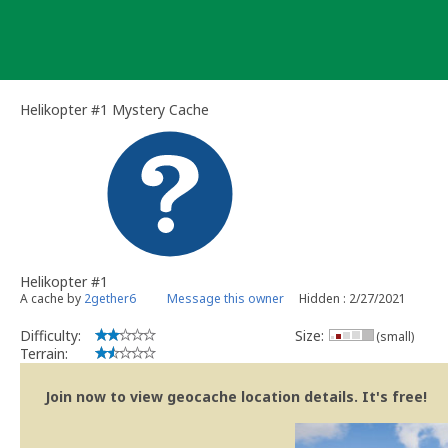
Skip
to
content
Helikopter #1 Mystery Cache
Helikopter #1
A cache by
2gether6
Message this owner
Hidden : 2/27/2021
Difficulty:
Size:
(small)
Terrain:
Join now to view geocache location details. It's free!