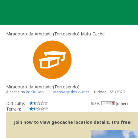
Skip
to
content
Miradouro da Amizade (Tortosendo) Multi-Cache
Miradouro da Amizade (Tortosendo)
A cache by
PorTuGeo
Message this owner
Hidden : 6/1/2023
Difficulty:
Size:
(other)
Terrain:
Join now to view geocache location details. It's free!