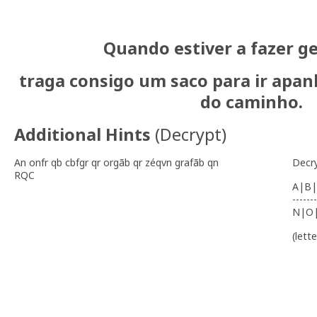
Quando estiver a fazer g
traga consigo um saco para ir apan
do caminho.
Additional Hints
(
Decrypt
)
An onfr qb cbfgr qr orgãb qr zéqvn grafãb qn
Decr
RQC
A|B|
-------
N|O
(lett