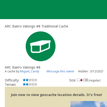
Skip
to
content
ARC Bairro Valongo #8 Traditional Cache
ARC Bairro Valongo #8
A cache by
Miguel_Candy
Message this owner
Hidden : 3/12/2021
Difficulty:
Size:
(regular)
Terrain:
Join now to view geocache location details. It's free!