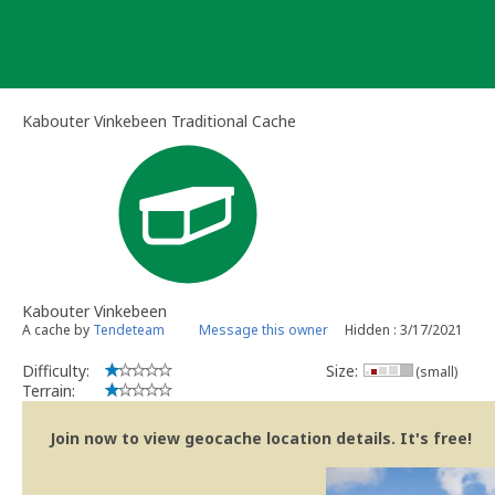
Skip
to
content
Kabouter Vinkebeen Traditional Cache
Kabouter Vinkebeen
A cache by
Tendeteam
Message this owner
Hidden : 3/17/2021
Difficulty:
Size:
(small)
Terrain:
Join now to view geocache location details. It's free!