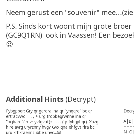
Neem gerust een "souvenir" mee...(zie
P.S. Sinds kort woont mijn grote broe
(GC9Q1RN) ook in Vaassen! Een bezoekje
😉
Additional Hints
(
Decrypt
)
Fybgpbqr: Gry qr gerqra ina qr "ynqqre" bc qr
Decr
ertracvwc =. . , + urg trobbegrwnne ina qr
A|B|
"orjbare"( mvr yvfgvat)= . . . . (qr fybgpbqr). Xbzg
-------
h re avrg uryrznny hvg? Gvx qna ehfgvt rira bc
N|O
urg xrhxraennz ibbe uhyc...😀