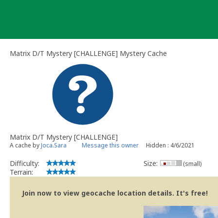
Skip
to
content
Matrix D/T Mystery [CHALLENGE] Mystery Cache
Matrix D/T Mystery [CHALLENGE]
A cache by
Joca.Sara
Message this owner
Hidden : 4/6/2021
Difficulty:
Size:
(small)
Terrain:
Join now to view geocache location details. It's free!