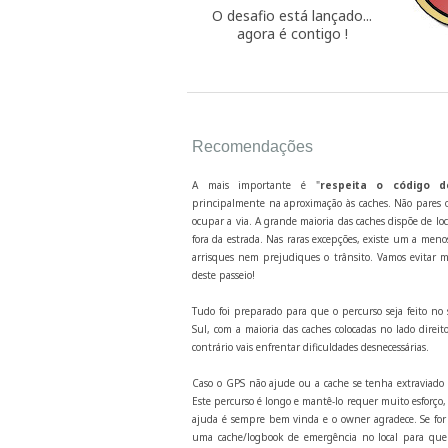
O desafio está lançado...
agora é contigo !
Recomendações
A mais importante é "
respeita o código d
principalmente na aproximação às caches. Não pares o
ocupar a via. A grande maioria das caches dispõe de lo
fora da estrada. Nas raras excepções, existe um a men
arrisques nem prejudiques o trânsito. Vamos evitar m
deste passeio!
Tudo foi preparado para que o percurso seja feito no 
Sul, com a maioria das caches colocadas no lado direito
contrário vais enfrentar dificuldades desnecessárias.
Caso o GPS não ajude ou a cache se tenha extraviado 
Este percurso é longo e mantê-lo requer muito esforço
ajuda é sempre bem vinda e o owner agradece. Se for 
uma cache/logbook de emergência no local para que