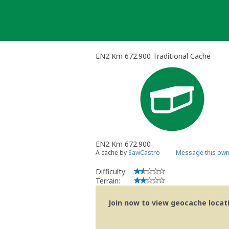
Skip
to
content
EN2 Km 672.900 Traditional Cache
EN2 Km 672.900
A cache by
SawCastro
Message this own
Difficulty:
Terrain:
Join now to view geocache locatio