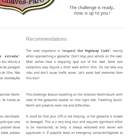
The challenge is ready...
now, is up to you !
Recommendations
The most important is "
respect the Highway Code
", mainly
e estrada
",
when approaching a geocache. Don't stop your vehicle on the road.
 teu veículo a
Most caches have a stopping spot out of the road. Some rare
cal de paragem
exceptions may require a short walk within 50m. Do not take any
os de 50m. Não
risks and don't cause traffic issues. Let's avoid bad memories from
ás recordações
this tour!
sentido Norte-
This challenge favours travelling on the direction North-South with
. Se fizeres ao
most of the geocaches located on that right side. Travelling South-
North will presents more risk and difficulties.
ou danificado.
It could be that your GPS is not helping, or the geocache is missed
, pelo que uma
or damaged. This is a very long tour and requires significant effort
possivel deixa
to be maintained, so help is always welcomed and owner will
 todos possam
appreciate it. If possible leave an emergency container/logbook so