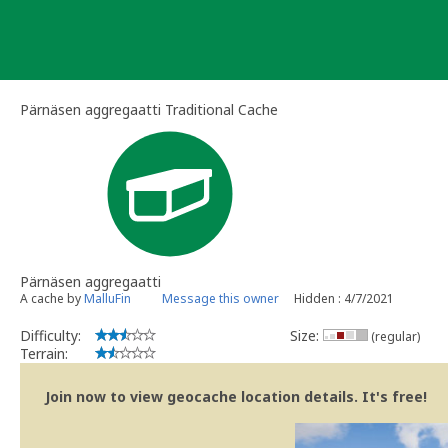
Skip
to
content
Pärnäsen aggregaatti Traditional Cache
Pärnäsen aggregaatti
A cache by
MalluFin
Message this owner
Hidden : 4/7/2021
Difficulty:
Size:
(regular)
Terrain:
Join now to view geocache location details. It's free!