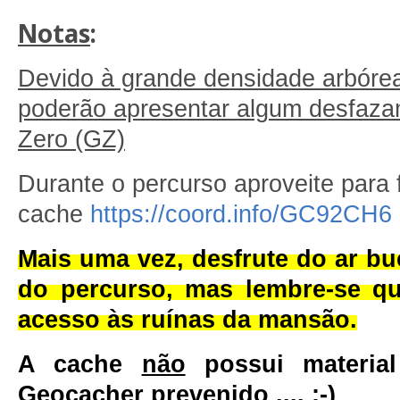
Notas
:
Devido à grande densidade arbóre
poderão apresentar algum desfaz
Zero (GZ)
Durante o percurso aproveite para 
cache
https://coord.info/GC92CH6
Mais uma vez, desfrute do ar bu
do percurso, mas lembre-se qu
acesso às ruínas da mansão.
A cache
não
possui material
Geocacher prevenido .... ;-)