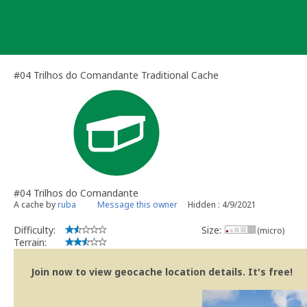
Skip
to
content
#04 Trilhos do Comandante Traditional Cache
#04 Trilhos do Comandante
A cache by
ruba
Message this owner
Hidden : 4/9/2021
Difficulty:
Size:
(micro)
Terrain:
Join now to view geocache location details. It's free!