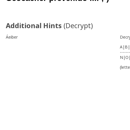
Additional Hints
(
Decrypt
)
Áeiber
Decr
A|B|
-------
N|O
(lett