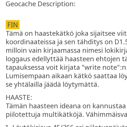
Geocache Description:
FIN
Tämä on haastekätkö joka sijaitsee viitt
koordinaateissa ja sen tähditys on D1.5
milloin vain kirjaamassa nimesi lokikirj
loggaus edellyttää haasteen ehtojen 
tapauksessa voit kirjata "write note":n
Lumisempaan aikaan kätkö saattaa löy
se yhtälailla jäädä löytymättä.
HAASTE:
Tämän haasteen ideana on kannustaa 
piilotettuja multikätköjä. Vähimmäis