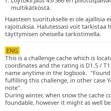
Löytökirjaus 45/366 eri piilotuspäivä
multikätköstä.
Haasteen suoritukselle ei ole ajallisia 
rajoituksia. Halutessasi voit tarkistaa
täyttymisen oheisella tarkistimella.
ENG
This is a challenge cache which is loca
coordinates and the rating is D1.5 / T1
name anytime in the logbook. "Found i
fulfilling this challenge, in other case
note".
During winter, when snow the cache c
foundable, however it might as well be 