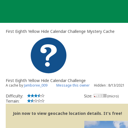
Skip
to
content
First Eighth Yellow Hide Calendar Challenge Mystery Cache
First Eighth Yellow Hide Calendar Challenge
A cache by
Jamboree_009
Message this owner
Hidden : 8/13/2021
Difficulty:
Size:
(micro)
Terrain:
Join now to view geocache location details. It's free!