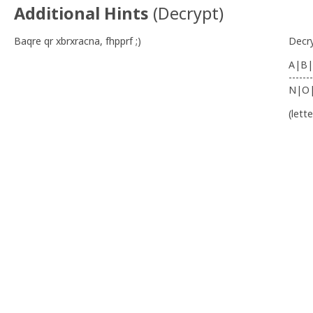
Additional Hints
(
Decrypt
)
Baqre qr xbrxracna, fhpprf ;)
Decr
A|B|
-------
N|O
(lett