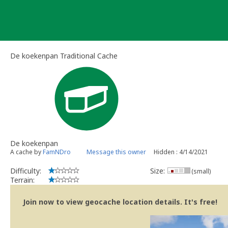
Skip
to
content
De koekenpan Traditional Cache
De koekenpan
A cache by
FamNDro
Message this owner
Hidden : 4/14/2021
Difficulty:
Size:
(small)
Terrain:
Join now to view geocache location details. It's free!