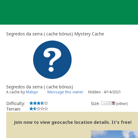
Skip
to
content
Segredos da serra ( cache bónus) Mystery Cache
Segredos da serra ( cache bónus)
A cache by
Malupi
Message this owner
Hidden : 4/14/2021
Difficulty:
Size:
(other)
Terrain:
Join now to view geocache location details. It's free!