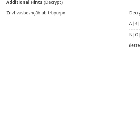
Additional Hints
(
Decrypt
)
Znvf vasbeznçãb ab trbpurpx
Decr
A|B|
-------
N|O
(lett