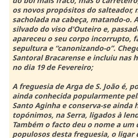
do boi mais fraco, mas o carretei
os novos propósitos do salteador
sacholada na cabeça, matando-o.
A
silvado do viso d'Outeiro e, passa
apareceu o seu corpo incorrupto, 
sepultura e “canonizando-o”.
Chego
Santoral Bracarense e incluiu nas h
no dia 19 de Fevereiro;
A freguesia de Arga de S. João é, p
ainda conhecida popularmente pel
Santo Aginha e conserva-se ainda 
topónimos, na Serra, ligados à len
Também o facto deu o nome a um d
populosos desta freguesia, o ligar