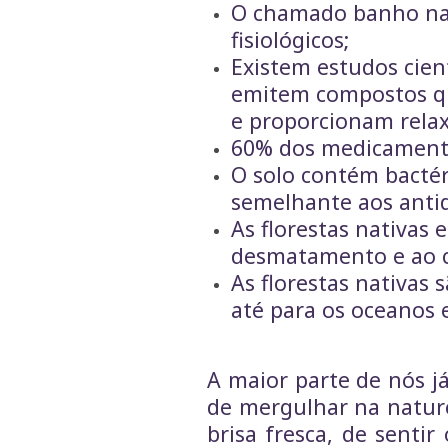
O chamado banho na f
fisiológicos;
Existem estudos cien
emitem compostos q
e proporcionam rela
60% dos medicament
O solo contém bacté
semelhante aos antid
As florestas nativas 
desmatamento e ao cu
As florestas nativas s
até para os oceanos 
A maior parte de nós j
de mergulhar na nature
brisa fresca, de senti