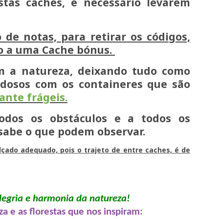
stas caches, é necessário levarem
de notas, para retirar os códigos,
so a uma Cache bónus.
m a natureza, deixando tudo como
adosos com os containeres que são
ante frágeis.
odos os obstáculos e a todos os
 sabe o que podem observar.
çado adequado, pois o trajeto de entre caches, é de
alegria e harmonia da natureza!
za e as florestas que nos inspiram: