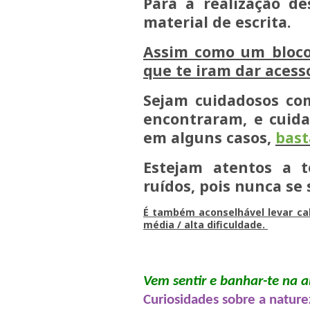
Para a realização de
material de escrita.
Assim como um bloco 
que te iram dar aces
Sejam cuidadosos co
encontraram, e cuid
em alguns casos,
bast
Estejam atentos a t
ruídos, pois nunca se
É também aconselhável levar cal
média / alta dificuldade.
Vem sentir e banhar-te na 
Curiosidades sobre a nature