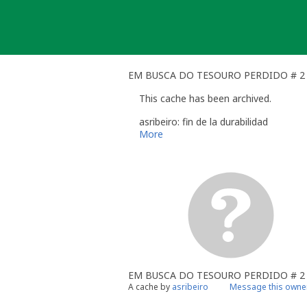
Skip
to
content
EM BUSCA DO TESOURO PERDIDO # 2 
This cache has been archived.
asribeiro: fin de la durabilidad
More
EM BUSCA DO TESOURO PERDIDO # 2
A cache by
asribeiro
Message this owne