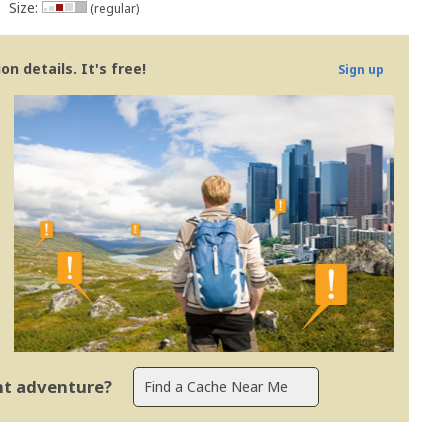
Size:
(regular)
n details. It's free!
Sign up
ent adventure?