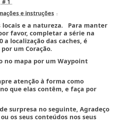
# 1
N 41 12.320 W008 12.750
mações e instruções
:
os locais e a natureza. Para manter
por favor, completar a série na
0
a localização das caches, é
 por um Coração.
ado no mapa por um Waypoint
empre atenção à forma como
 no que elas contêm, e faça por
 de surpresa no seguinte, Agradeço
 ou os seus conteúdos nos seus