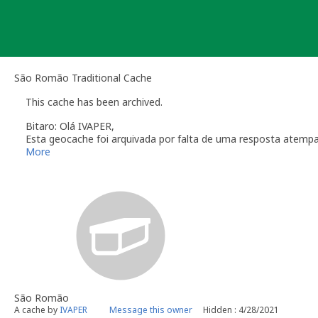
Skip
to
content
São Romão Traditional Cache
This cache has been archived.
Bitaro: Olá IVAPER,
Esta geocache foi arquivada por falta de uma resposta atemp
Verifique a secção das
Linhas de Orientação
que regulam a ma
More
Obrigado pela colaboração
Bitaro aka Vitor Sérgio
Geocaching.com Volunteer Geocache Reviewer
Revisor Voluntário em Geocaching.com
São Romão
A cache by
IVAPER
Message this owner
Hidden : 4/28/2021