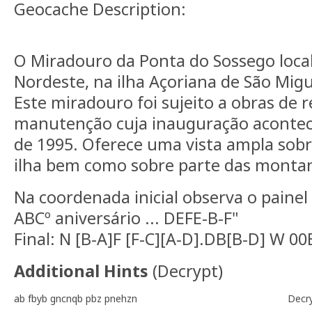
Geocache Description:
O Miradouro da Ponta do Sossego local
Nordeste, na ilha Açoriana de São Migu
Este miradouro foi sujeito a obras de 
manutenção cuja inauguração acontece
de 1995. Oferece uma vista ampla sobr
ilha bem como sobre parte das monta
Na coordenada inicial observa o painel 
ABCº aniversário ... DEFE-B-F"
Final: N [B-A]F [F-C][A-D].DB[B-D] W 0
Additional Hints
(
Decrypt
)
ab fbyb gncnqb pbz pnehzn
Decr