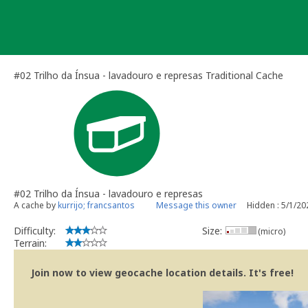
Skip
to
content
#02 Trilho da Ínsua - lavadouro e represas Traditional Cache
#02 Trilho da Ínsua - lavadouro e represas
A cache by
kurrijo; francsantos
Message this owner
Hidden : 5/1/20
Difficulty:
Size:
(micro)
Terrain:
Join now to view geocache location details. It's free!