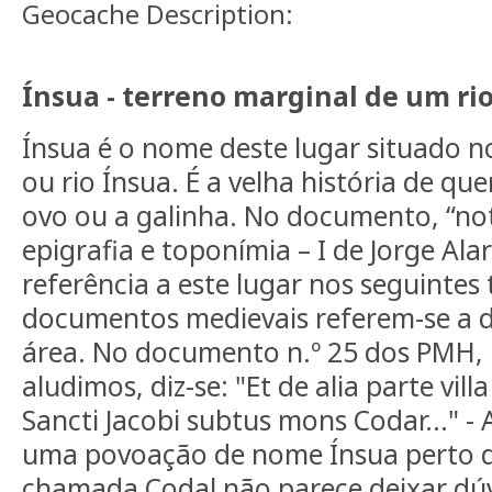
Geocache Description:
Ínsua - terreno marginal de um rio
Ínsua é o nome deste lugar situado no
ou rio Ínsua. É a velha história de qu
ovo ou a galinha. No documento, “no
epigrafia e toponímia – I de Jorge Ala
referência a este lugar nos seguintes 
documentos medievais referem-se a d
área. No documento n.º 25 dos PMH, D
aludimos, diz-se: "Et de alia parte vil
Sancti Jacobi subtus mons Codar..." - A
uma povoação de nome Ínsua perto 
chamada Codal não parece deixar dú