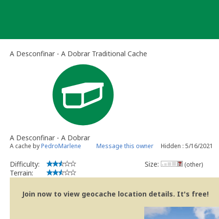
Skip
to
content
A Desconfinar - A Dobrar Traditional Cache
A Desconfinar - A Dobrar
A cache by
PedroMarlene
Message this owner
Hidden : 5/16/2021
Difficulty:
Size:
(other)
Terrain:
Join now to view geocache location details. It's free!