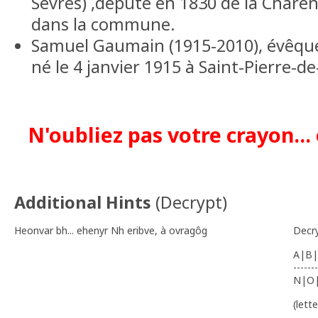
Sèvres) ,député en 1830 de la Charen
dans la commune.
Samuel Gaumain (1915-2010), évêque
né le 4 janvier 1915 à Saint-Pierre-de-
N'oubliez pas votre crayon...
Additional Hints
(
Decrypt
)
Heonvar bh... ehenyr Nh eribve, à ovragôg
Decr
A|B|
-------
N|O
(lett