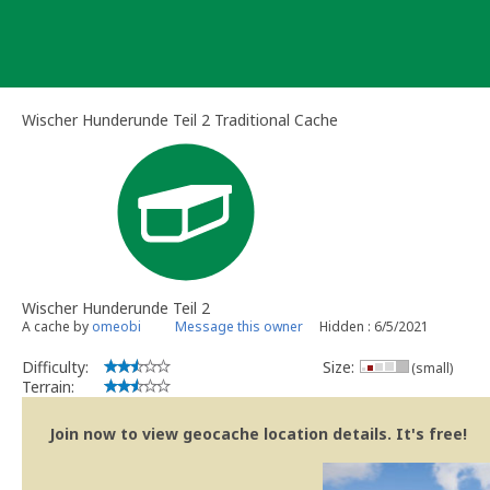
Skip
to
content
Wischer Hunderunde Teil 2 Traditional Cache
Wischer Hunderunde Teil 2
A cache by
omeobi
Message this owner
Hidden : 6/5/2021
Difficulty:
Size:
(small)
Terrain:
Join now to view geocache location details. It's free!