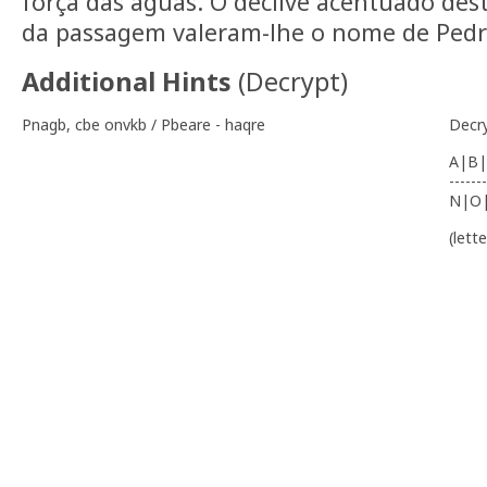
força das águas. O declive acentuado dest
da passagem valeram-lhe o nome de Ped
Additional Hints
(
Decrypt
)
Pnagb, cbe onvkb / Pbeare - haqre
Decr
A|B|
-------
N|O
(lett