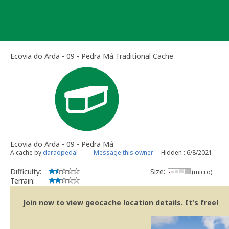
Skip
to
content
Ecovia do Arda - 09 - Pedra Má Traditional Cache
Ecovia do Arda - 09 - Pedra Má
A cache by
daraopedal
Message this owner
Hidden : 6/8/2021
Difficulty:
Size:
(micro)
Terrain:
Join now to view geocache location details. It's free!