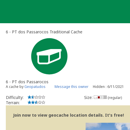
Skip
to
content
6 - PT dos Passarocos Traditional Cache
6 - PT dos Passarocos
A cache by
Geopatudos
Message this owner
Hidden : 6/11/2021
Difficulty:
Size:
(regular)
Terrain:
Join now to view geocache location details. It's free!