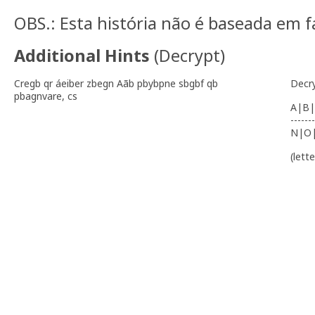
OBS.: Esta história não é baseada em fa
Additional Hints
(
Decrypt
)
Cregb qr áeiber zbegn Aãb pbybpne sbgbf qb
Decr
pbagnvare, cs
A|B|
-------
N|O
(lett