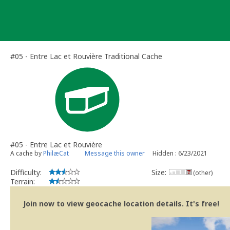
Skip
to
content
#05 - Entre Lac et Rouvière Traditional Cache
#05 - Entre Lac et Rouvière
A cache by
PhilæCat
Message this owner
Hidden : 6/23/2021
Difficulty:
Size:
(other)
Terrain:
Join now to view geocache location details. It's free!