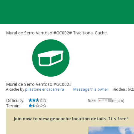
Skip
to
content
Mural de Serro Ventoso #GC002# Traditional Cache
Mural de Serro Ventoso #GC002#
A cache by
pilastone ericacarreira
Message this owner
Hidden : 6/
Difficulty:
Size:
(micro)
Terrain:
Join now to view geocache location details. It's free!