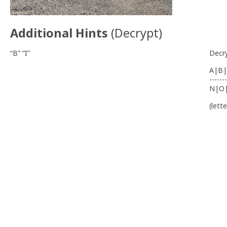
Additional Hints
(
Decrypt
)
“B” “I”
Decr
A|B|
-------
N|O
(lett