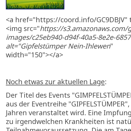
<a href="https://coord.info/GC9DBJV" 
<img src="
https://s3.amazonaws.com/g
images/c25eb940-d94f-40a5-8e2e-6857
alt="
Gipfelstümper Nein-Ihlewen
"
width="150"></a>
Noch etwas zur aktuellen Lage
:
Der Titel des Events "GIMPFELSTÜMPER
aus der Eventreihe "GIPFELSTÜMPER", d
Jahren veranstaltet wird. Eine Impfun
zu irgendwelchen Krankheiten ist natü
Teilnahmevoraussetzung. Die am Tage 