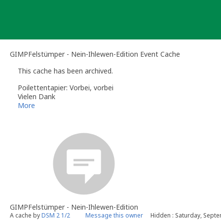
Skip
to
content
GIMPFelstümper - Nein-Ihlewen-Edition Event Cache
This cache has been archived.
Poilettentapier: Vorbei, vorbei
Vielen Dank
More
GIMPFelstümper - Nein-Ihlewen-Edition
A cache by
DSM 2 1/2
Message this owner
Hidden : Saturday, Sept