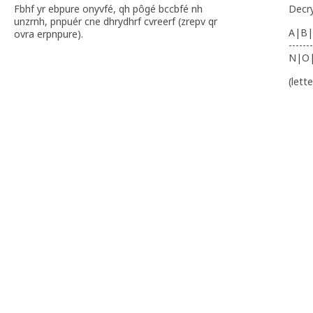
Fbhf yr ebpure onyvfé, qh pôgé bccbfé nh
Decr
unzrnh, pnpuér cne dhrydhrf cvreerf (zrepv qr
A|B|
ovra erpnpure).
-------
N|O
(lett