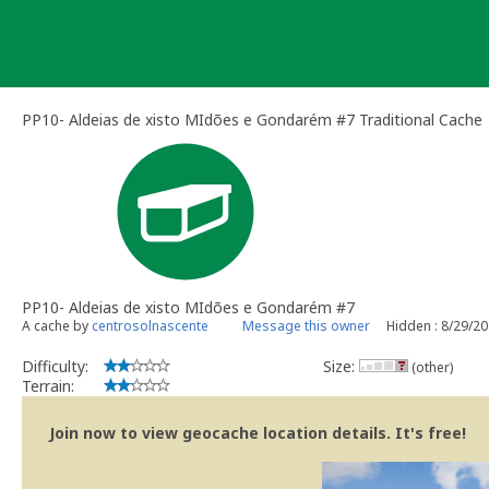
Skip
to
content
PP10- Aldeias de xisto MIdões e Gondarém #7 Traditional Cache
PP10- Aldeias de xisto MIdões e Gondarém #7
A cache by
centrosolnascente
Message this owner
Hidden : 8/29/2
Difficulty:
Size:
(other)
Terrain:
Join now to view geocache location details. It's free!