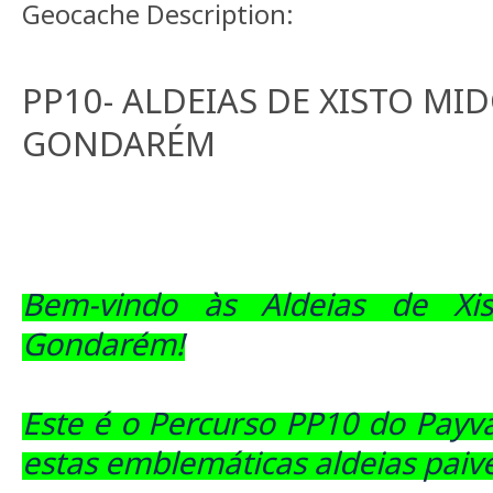
Geocache Description:
PP10- ALDEIAS DE XISTO MID
GONDARÉM
Bem-vindo às Aldeias de Xi
Gondarém!
Este é o Percurso PP10 do Payv
estas emblemáticas aldeias paiv